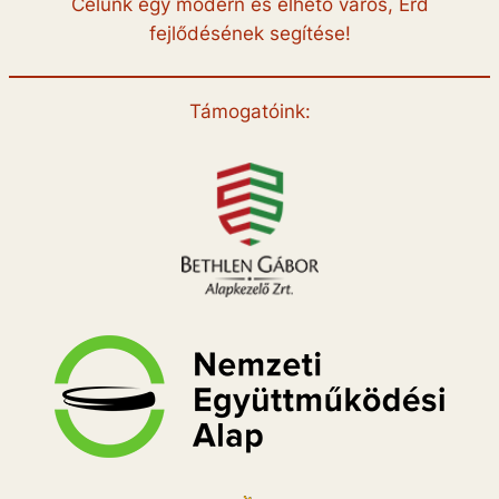
Célunk egy modern és élhető város, Érd
fejlődésének segítése!
Támogatóink: