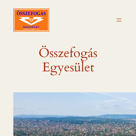
Ugrás
a
tartalomhoz
Összefogás
Egyesület